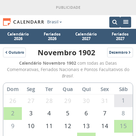
Brasil
Calendário
Feriados
Calendário
Feriados
2026
2026
2027
2027
Novembro 1902
Outubro
Dezembro
1902
1902
Calendário
Calendário Novembro 1902
com todas as Datas
de
Comemorativas, Feriados Nacionais e Pontos Facultativos do
Novembro
Brasil
.
de
Dom
Seg
Ter
Qua
Qui
Sex
Sáb
1902
1
26
27
28
29
30
31
2
3
4
5
6
7
8
9
10
11
12
13
14
15