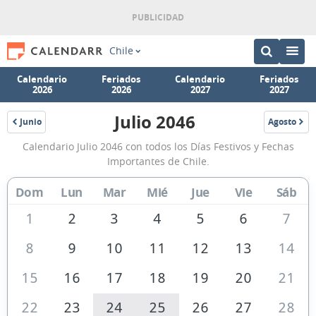
Chile
Calendario
Feriados
Calendario
Feriados
2026
2026
2027
2027
Julio 2046
Junio
Agosto
2046
2046
Calendario
Calendario Julio 2046 con todos los Días Festivos y Fechas
Julio
Importantes de Chile.
2046
Dom
Lun
Mar
Mié
Jue
Vie
Sáb
de
Chile
1
2
3
4
5
6
7
8
9
10
11
12
13
14
15
16
17
18
19
20
21
22
23
24
25
26
27
28