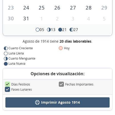
23
24
25
26
27
28
29
30
31
1
2
3
4
5
05
13
21
27
Agosto de 1914 tiene
20 días laborables
.
Cuarto Creciente
Hoy
Luna Llena
Cuarto Menguante
Luna Nueva
Opciones de visualización:
Días Festivos
Fechas Importantes
Fases Lunares
Imprimir Agosto 1914