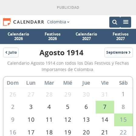
Colombia
Calendario
Festivos
Calendario
Festivos
2026
2026
2027
2027
Agosto 1914
Julio
Septiembre
1914
1914
Calendario
Calendario Agosto 1914 con todos los Días Festivos y Fechas
Agosto
Importantes de Colombia.
1914
Dom
Lun
Mar
Mié
Jue
Vie
Sáb
de
Colombia
1
26
27
28
29
30
31
2
3
4
5
6
7
8
9
10
11
12
13
14
15
16
17
18
19
20
21
22