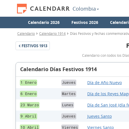
Colombia
Calendario 2026
Festivos 2026
Calendari
Calendario
Calendario 1914
Días Festivos y fechas conmemorati
FESTIVOS
1913
Calendario con todos los Día
Calendario Días Festivos 1914
Día de Año Nuevo
1 Enero
Jueves
Día de los Reyes Mag
6 Enero
Martes
Día de San José (día f
23 Marzo
Lunes
Jueves Santo
9 Abril
Jueves
Viernes Santo
10 Abril
Viernes