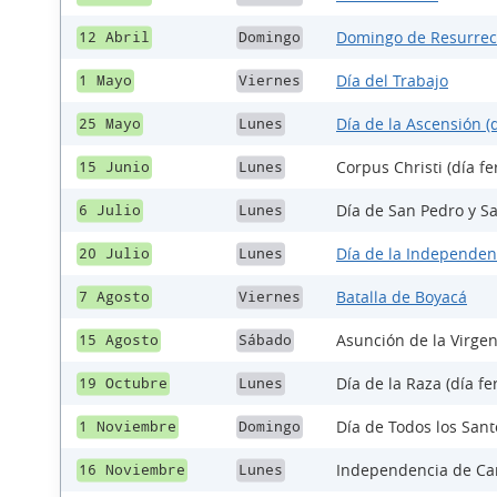
Domingo de Resurrec
12 Abril
Domingo
Día del Trabajo
1 Mayo
Viernes
Día de la Ascensión (d
25 Mayo
Lunes
Corpus Christi (día fe
15 Junio
Lunes
Día de San Pedro y Sa
6 Julio
Lunes
Día de la Independen
20 Julio
Lunes
Batalla de Boyacá
7 Agosto
Viernes
Asunción de la Virgen
15 Agosto
Sábado
Día de la Raza (día fe
19 Octubre
Lunes
Día de Todos los Santo
1 Noviembre
Domingo
Independencia de Car
16 Noviembre
Lunes