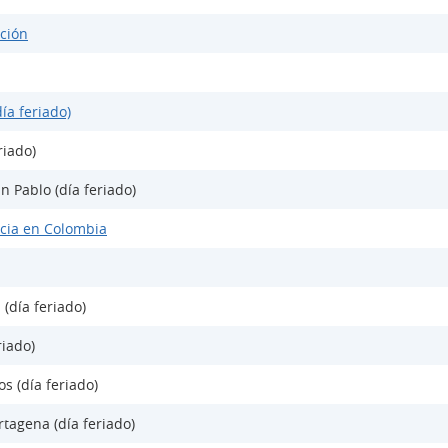
ción
ía feriado)
riado)
n Pablo (día feriado)
cia en Colombia
 (día feriado)
riado)
s (día feriado)
tagena (día feriado)