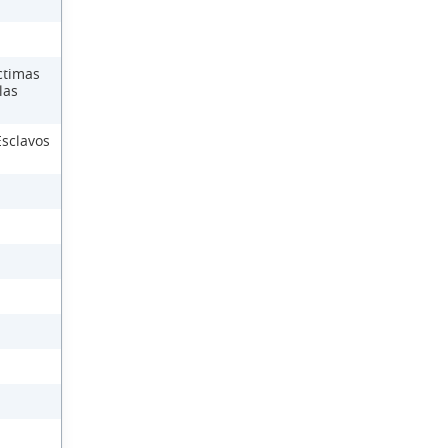
ctimas
las
Esclavos