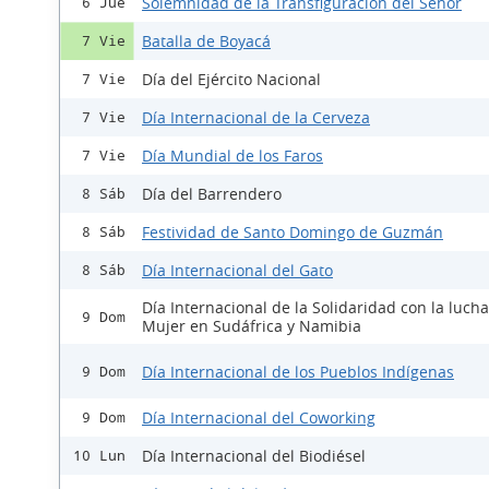
Solemnidad de la Transfiguración del Señor
6 Jue
Batalla de Boyacá
7 Vie
Día del Ejército Nacional
7 Vie
Día Internacional de la Cerveza
7 Vie
Día Mundial de los Faros
7 Vie
Día del Barrendero
8 Sáb
Festividad de Santo Domingo de Guzmán
8 Sáb
Día Internacional del Gato
8 Sáb
Día Internacional de la Solidaridad con la lucha
9 Dom
Mujer en Sudáfrica y Namibia
Día Internacional de los Pueblos Indígenas
9 Dom
Día Internacional del Coworking
9 Dom
Día Internacional del Biodiésel
10 Lun