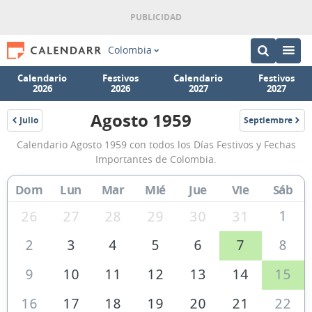
Colombia
Calendario
Festivos
Calendario
Festivos
2026
2026
2027
2027
Agosto 1959
Julio
Septiembre
1959
1959
Calendario
Calendario Agosto 1959 con todos los Días Festivos y Fechas
Agosto
Importantes de Colombia.
1959
Dom
Lun
Mar
Mié
Jue
Vie
Sáb
de
Colombia
1
26
27
28
29
30
31
2
3
4
5
6
7
8
9
10
11
12
13
14
15
16
17
18
19
20
21
22