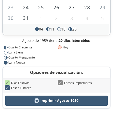
23
24
25
26
27
28
29
30
31
1
2
3
4
5
04
11
18
26
Agosto de 1959 tiene
20 días laborables
.
Cuarto Creciente
Hoy
Luna Llena
Cuarto Menguante
Luna Nueva
Opciones de visualización:
Días Festivos
Fechas Importantes
Fases Lunares
Imprimir Agosto 1959