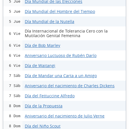
Día Mundial de las Elecciones
5 Jue
Día Mundial del Hombre del Tiempo
5 Jue
Día Mundial de la Nutella
5 Jue
Día Internacional de Tolerancia Cero con la
6 Vie
Mutilación Genital Femenina
Día de Bob Marley
6 Vie
Aniversario Luctuoso de Rubén Darío
6 Vie
Día de Waitangi
6 Vie
Día de Mandar una Carta a un Amigo
7 Sáb
Aniversario del nacimiento de Charles Dickens
7 Sáb
Día del Fettuccine Alfredo
7 Sáb
Día de la Propuesta
8 Dom
Aniversario del nacimiento de Julio Verne
8 Dom
Día del Niño Scout
8 Dom