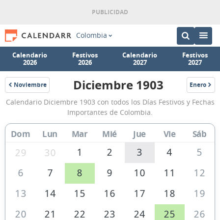
Colombia
Calendario
Festivos
Calendario
Festivos
2026
2026
2027
2027
Diciembre 1903
Noviembre
Enero
1903
1904
Calendario
Calendario Diciembre 1903 con todos los Días Festivos y Fechas
Diciembre
Importantes de Colombia.
1903
Dom
Lun
Mar
Mié
Jue
Vie
Sáb
de
Colombia
1
2
3
4
5
29
30
6
7
8
9
10
11
12
13
14
15
16
17
18
19
20
21
22
23
24
25
26