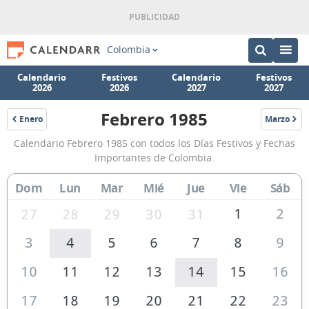
Colombia
Calendario
Festivos
Calendario
Festivos
2026
2026
2027
2027
Febrero 1985
Enero
Marzo
1985
1985
Calendario
Calendario Febrero 1985 con todos los Días Festivos y Fechas
Febrero
Importantes de Colombia.
1985
Dom
Lun
Mar
Mié
Jue
Vie
Sáb
de
Colombia
1
2
27
28
29
30
31
3
4
5
6
7
8
9
10
11
12
13
14
15
16
17
18
19
20
21
22
23