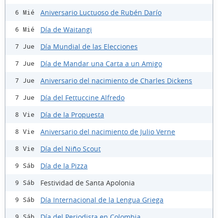
Aniversario Luctuoso de Rubén Darío
6 Mié
Día de Waitangi
6 Mié
Día Mundial de las Elecciones
7 Jue
Día de Mandar una Carta a un Amigo
7 Jue
Aniversario del nacimiento de Charles Dickens
7 Jue
Día del Fettuccine Alfredo
7 Jue
Día de la Propuesta
8 Vie
Aniversario del nacimiento de Julio Verne
8 Vie
Día del Niño Scout
8 Vie
Día de la Pizza
9 Sáb
Festividad de Santa Apolonia
9 Sáb
Día Internacional de la Lengua Griega
9 Sáb
Día del Periodista en Colombia
9 Sáb