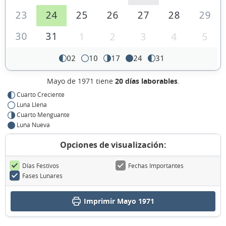
23
24
25
26
27
28
29
30
31
1
2
3
4
5
02
10
17
24
31
Mayo de 1971 tiene
20 días laborables
.
Cuarto Creciente
Luna Llena
Cuarto Menguante
Luna Nueva
Opciones de visualización:
Días Festivos
Fechas Importantes
Fases Lunares
Imprimir Mayo 1971