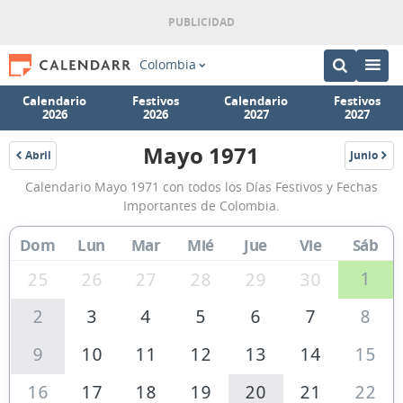
Colombia
Calendario
Festivos
Calendario
Festivos
2026
2026
2027
2027
Mayo 1971
Abril
Junio
1971
1971
Calendario
Calendario Mayo 1971 con todos los Días Festivos y Fechas
Mayo
Importantes de Colombia.
1971
Dom
Lun
Mar
Mié
Jue
Vie
Sáb
de
Colombia
1
25
26
27
28
29
30
2
3
4
5
6
7
8
9
10
11
12
13
14
15
16
17
18
19
20
21
22