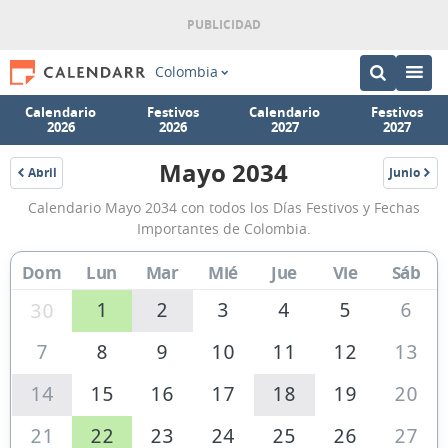
Colombia
Calendario
Festivos
Calendario
Festivos
2026
2026
2027
2027
Mayo 2034
Abril
Junio
2034
2034
Calendario
Calendario Mayo 2034 con todos los Días Festivos y Fechas
Mayo
Importantes de Colombia.
2034
Dom
Lun
Mar
Mié
Jue
Vie
Sáb
de
Colombia
1
2
3
4
5
6
30
7
8
9
10
11
12
13
14
15
16
17
18
19
20
21
22
23
24
25
26
27