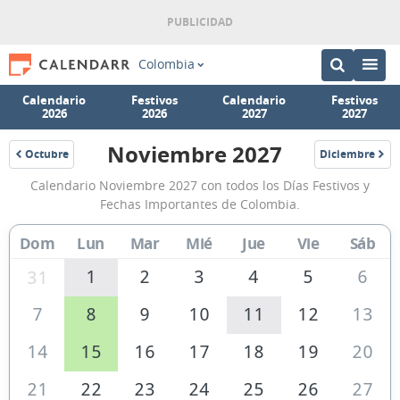
Colombia
Calendario
Festivos
Calendario
Festivos
2026
2026
2027
2027
Noviembre 2027
Octubre
Diciembre
2027
2027
Calendario
Calendario Noviembre 2027 con todos los Días Festivos y
Noviembre
Fechas Importantes de Colombia.
2027
Dom
Lun
Mar
Mié
Jue
Vie
Sáb
de
Colombia
1
2
3
4
5
6
31
7
8
9
10
11
12
13
14
15
16
17
18
19
20
21
22
23
24
25
26
27