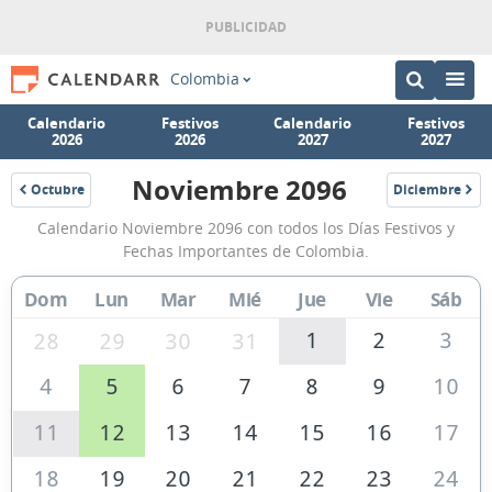
Colombia
Calendario
Festivos
Calendario
Festivos
2026
2026
2027
2027
Noviembre 2096
Octubre
Diciembre
2096
2096
Calendario
Calendario Noviembre 2096 con todos los Días Festivos y
Noviembre
Fechas Importantes de Colombia.
2096
Dom
Lun
Mar
Mié
Jue
Vie
Sáb
de
Colombia
1
2
3
28
29
30
31
4
5
6
7
8
9
10
11
12
13
14
15
16
17
18
19
20
21
22
23
24