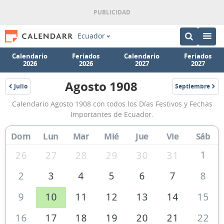
Ecuador
Calendario
Feriados
Calendario
Feriados
2026
2026
2027
2027
Agosto 1908
Julio
Septiembre
1908
1908
Calendario
Calendario Agosto 1908 con todos los Días Festivos y Fechas
Agosto
Importantes de Ecuador.
1908
Dom
Lun
Mar
Mié
Jue
Vie
Sáb
de
Ecuador
1
26
27
28
29
30
31
2
3
4
5
6
7
8
9
10
11
12
13
14
15
16
17
18
19
20
21
22