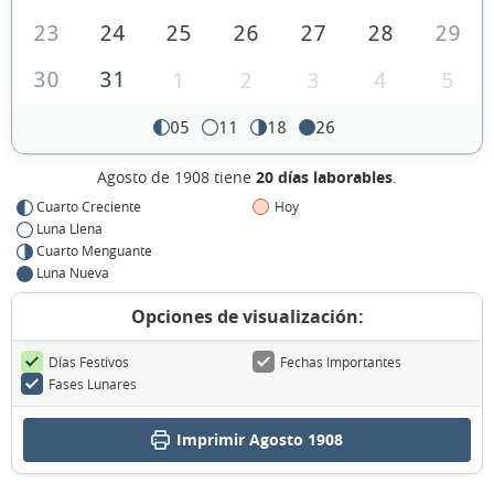
23
24
25
26
27
28
29
30
31
1
2
3
4
5
05
11
18
26
Agosto de 1908 tiene
20 días laborables
.
Cuarto Creciente
Hoy
Luna Llena
Cuarto Menguante
Luna Nueva
Opciones de visualización:
Días Festivos
Fechas Importantes
Fases Lunares
Imprimir Agosto 1908