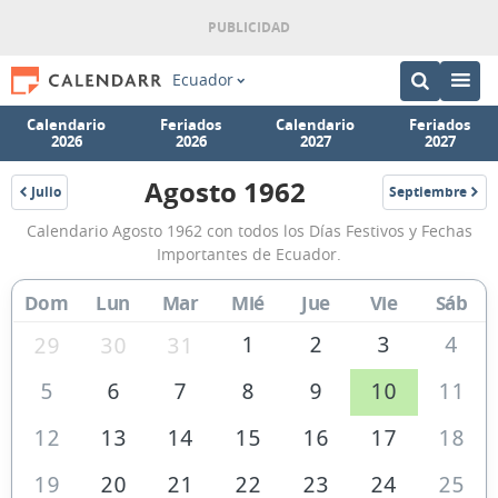
Ecuador
Calendario
Feriados
Calendario
Feriados
2026
2026
2027
2027
Agosto 1962
Julio
Septiembre
1962
1962
Calendario
Calendario Agosto 1962 con todos los Días Festivos y Fechas
Agosto
Importantes de Ecuador.
1962
Dom
Lun
Mar
Mié
Jue
Vie
Sáb
de
Ecuador
1
2
3
4
29
30
31
5
6
7
8
9
10
11
12
13
14
15
16
17
18
19
20
21
22
23
24
25