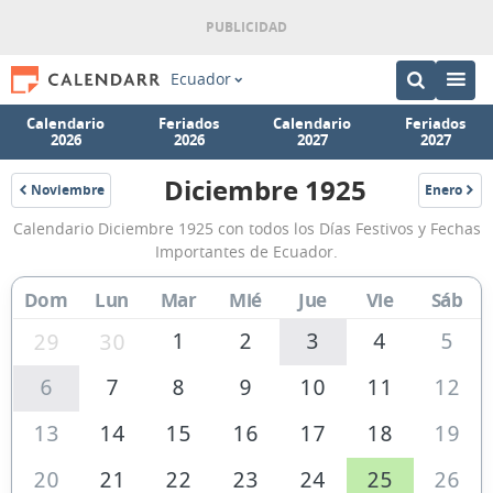
Ecuador
Calendario
Feriados
Calendario
Feriados
2026
2026
2027
2027
Diciembre 1925
Noviembre
Enero
1925
1926
Calendario
Calendario Diciembre 1925 con todos los Días Festivos y Fechas
Diciembre
Importantes de Ecuador.
1925
Dom
Lun
Mar
Mié
Jue
Vie
Sáb
de
Ecuador
1
2
3
4
5
29
30
6
7
8
9
10
11
12
13
14
15
16
17
18
19
20
21
22
23
24
25
26