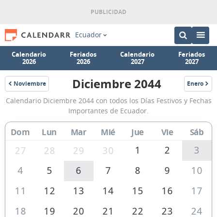
Ecuador
Calendario
Feriados
Calendario
Feriados
2026
2026
2027
2027
Diciembre 2044
Noviembre
Enero
2044
2045
Calendario
Calendario Diciembre 2044 con todos los Días Festivos y Fechas
Diciembre
Importantes de Ecuador.
2044
Dom
Lun
Mar
Mié
Jue
Vie
Sáb
de
Ecuador
1
2
3
27
28
29
30
4
5
6
7
8
9
10
11
12
13
14
15
16
17
18
19
20
21
22
23
24