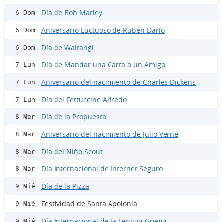
Día de Bob Marley
6 Dom
Aniversario Luctuoso de Rubén Darío
6 Dom
Día de Waitangi
6 Dom
Día de Mandar una Carta a un Amigo
7 Lun
Aniversario del nacimiento de Charles Dickens
7 Lun
Día del Fettuccine Alfredo
7 Lun
Día de la Propuesta
8 Mar
Aniversario del nacimiento de Julio Verne
8 Mar
Día del Niño Scout
8 Mar
Día Internacional de Internet Seguro
8 Mar
Día de la Pizza
9 Mié
Festividad de Santa Apolonia
9 Mié
Día Internacional de la Lengua Griega
9 Mié