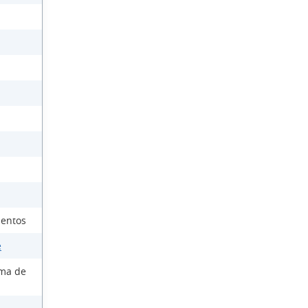
ientos
e
ema de