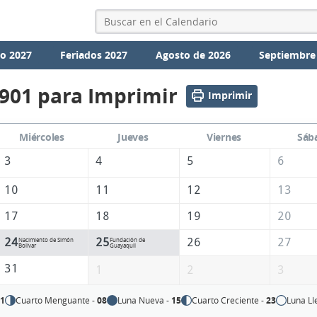
io 2027
Feriados 2027
Agosto de 2026
Septiembre
1901 para Imprimir
Imprimir
Miércoles
Jueves
Viernes
Sáb
3
4
5
6
10
11
12
13
17
18
19
20
24
25
26
27
Nacimiento de Simón
Fundación de
Bolívar
Guayaquil
31
1
2
3
01
Cuarto Menguante -
08
Luna Nueva -
15
Cuarto Creciente -
23
Luna Ll