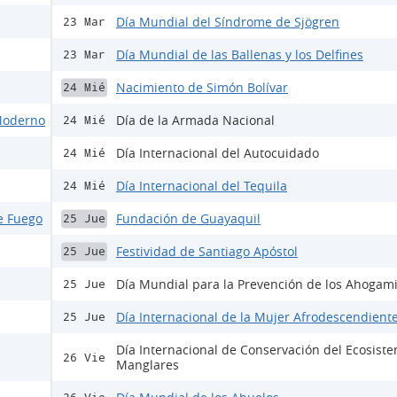
Día Mundial del Síndrome de Sjögren
23 Mar
Día Mundial de las Ballenas y los Delfines
23 Mar
Nacimiento de Simón Bolívar
24 Mié
 Moderno
Día de la Armada Nacional
24 Mié
Día Internacional del Autocuidado
24 Mié
Día Internacional del Tequila
24 Mié
e Fuego
Fundación de Guayaquil
25 Jue
Festividad de Santiago Apóstol
25 Jue
Día Mundial para la Prevención de los Ahogam
25 Jue
Día Internacional de la Mujer Afrodescendient
25 Jue
Día Internacional de Conservación del Ecosist
26 Vie
Manglares