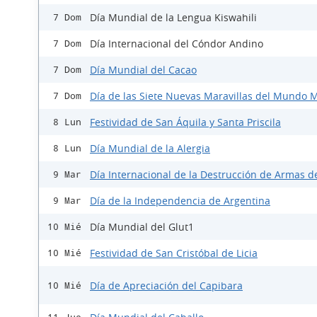
Día Mundial de la Lengua Kiswahili
7 Dom
Día Internacional del Cóndor Andino
7 Dom
Día Mundial del Cacao
7 Dom
Día de las Siete Nuevas Maravillas del Mundo
7 Dom
Festividad de San Áquila y Santa Priscila
8 Lun
Día Mundial de la Alergia
8 Lun
Día Internacional de la Destrucción de Armas d
9 Mar
Día de la Independencia de Argentina
9 Mar
Día Mundial del Glut1
10 Mié
Festividad de San Cristóbal de Licia
10 Mié
Día de Apreciación del Capibara
10 Mié