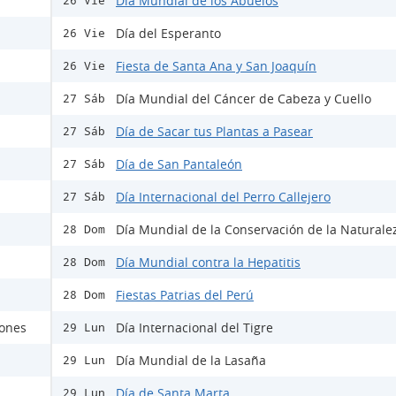
Día Mundial de los Abuelos
26 Vie
Día del Esperanto
26 Vie
Fiesta de Santa Ana y San Joaquín
26 Vie
Día Mundial del Cáncer de Cabeza y Cuello
27 Sáb
Día de Sacar tus Plantas a Pasear
27 Sáb
Día de San Pantaleón
27 Sáb
Día Internacional del Perro Callejero
27 Sáb
Día Mundial de la Conservación de la Naturale
28 Dom
Día Mundial contra la Hepatitis
28 Dom
Fiestas Patrias del Perú
28 Dom
rones
Día Internacional del Tigre
29 Lun
Día Mundial de la Lasaña
29 Lun
Día de Santa Marta
29 Lun