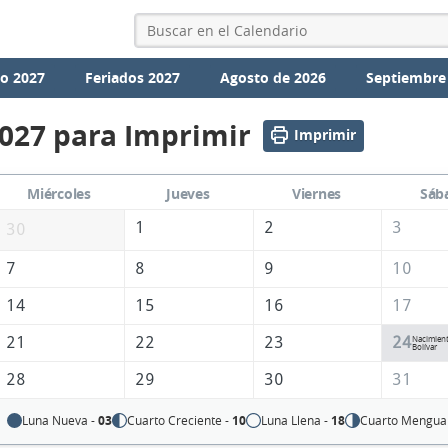
io 2027
Feriados 2027
Agosto de 2026
Septiembre
2027 para Imprimir
Imprimir
Miércoles
Jueves
Viernes
Sáb
1
2
3
30
7
8
9
10
14
15
16
17
21
22
23
24
Nacimien
Bolívar
28
29
30
31
Luna Nueva -
03
Cuarto Creciente -
10
Luna Llena -
18
Cuarto Mengua