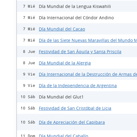
Día Mundial de la Lengua Kiswahili
7 Mié
Día Internacional del Cóndor Andino
7 Mié
Día Mundial del Cacao
7 Mié
Día de las Siete Nuevas Maravillas del Mundo
7 Mié
Festividad de San Áquila y Santa Priscila
8 Jue
Día Mundial de la Alergia
8 Jue
Día Internacional de la Destrucción de Armas d
9 Vie
Día de la Independencia de Argentina
9 Vie
Día Mundial del Glut1
10 Sáb
Festividad de San Cristóbal de Licia
10 Sáb
Día de Apreciación del Capibara
10 Sáb
Día Mundial del Caballo
11 Dom