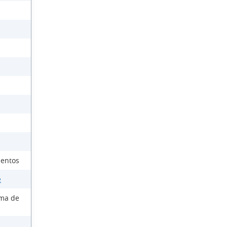
ientos
e
ema de