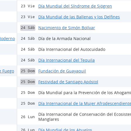
Día Mundial del Síndrome de Sjögren
23 Vie
Día Mundial de las Ballenas y los Delfines
23 Vie
Nacimiento de Simón Bolívar
24 Sáb
 Moderno
Día de la Armada Nacional
24 Sáb
Día Internacional del Autocuidado
24 Sáb
Día Internacional del Tequila
24 Sáb
e Fuego
Fundación de Guayaquil
25 Dom
Festividad de Santiago Apóstol
25 Dom
Día Mundial para la Prevención de los Ahogam
25 Dom
Día Internacional de la Mujer Afrodescendient
25 Dom
Día Internacional de Conservación del Ecosist
26 Lun
Manglares
Día Mundial de los Abuelos
26 Lun