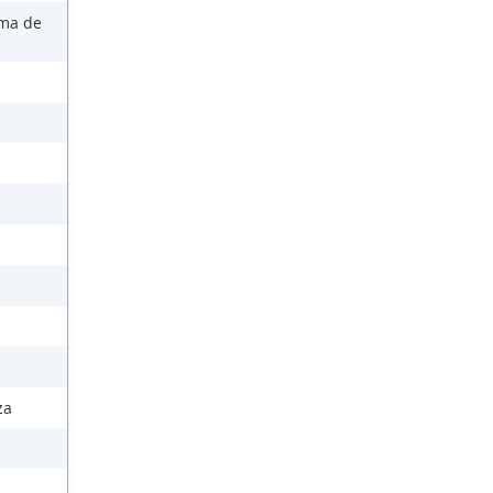
ema de
za