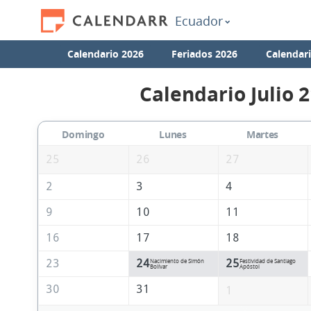
Ecuador
Calendario 2026
Feriados 2026
Calendar
Calendario Julio 
Domingo
Lunes
Martes
25
26
27
2
3
4
9
10
11
16
17
18
23
24
25
Nacimiento de Simón
Festividad de Santiago
Bolívar
Apóstol
30
31
1