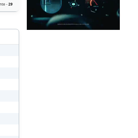
nte -
29