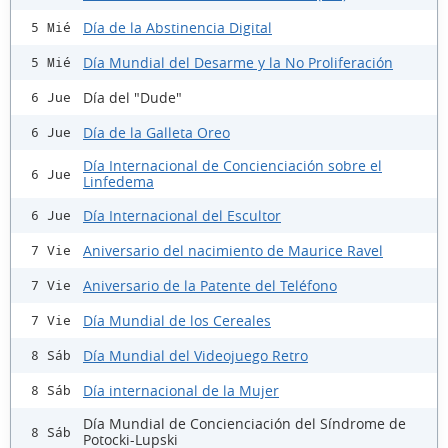
Día de la Abstinencia Digital
5 Mié
Día Mundial del Desarme y la No Proliferación
5 Mié
Día del "Dude"
6 Jue
Día de la Galleta Oreo
6 Jue
Día Internacional de Concienciación sobre el
6 Jue
Linfedema
Día Internacional del Escultor
6 Jue
Aniversario del nacimiento de Maurice Ravel
7 Vie
Aniversario de la Patente del Teléfono
7 Vie
Día Mundial de los Cereales
7 Vie
Día Mundial del Videojuego Retro
8 Sáb
Día internacional de la Mujer
8 Sáb
Día Mundial de Concienciación del Síndrome de
8 Sáb
Potocki-Lupski