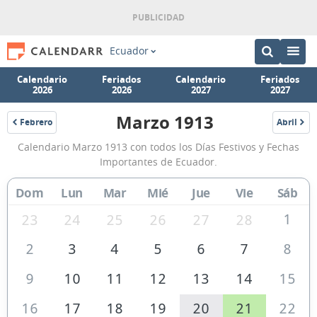
Ecuador
Calendario
Feriados
Calendario
Feriados
2026
2026
2027
2027
Marzo 1913
Febrero
Abril
1913
1913
Calendario
Calendario Marzo 1913 con todos los Días Festivos y Fechas
Marzo
Importantes de Ecuador.
1913
Dom
Lun
Mar
Mié
Jue
Vie
Sáb
de
Ecuador
1
23
24
25
26
27
28
2
3
4
5
6
7
8
9
10
11
12
13
14
15
16
17
18
19
20
21
22