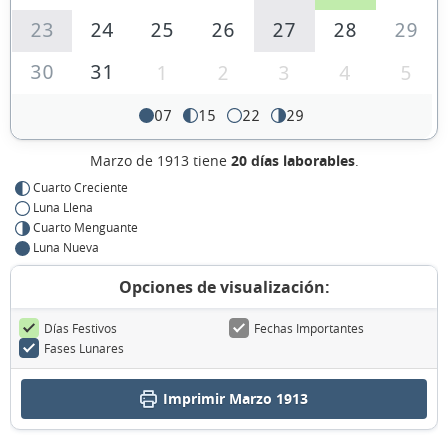
23
24
25
26
27
28
29
30
31
1
2
3
4
5
07
15
22
29
Marzo de 1913 tiene
20 días laborables
.
Cuarto Creciente
Luna Llena
Cuarto Menguante
Luna Nueva
Opciones de visualización:
Días Festivos
Fechas Importantes
Fases Lunares
Imprimir Marzo 1913