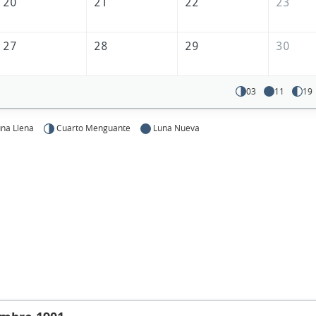
20
21
22
23
27
28
29
30
03
11
19
na Llena
Cuarto Menguante
Luna Nueva