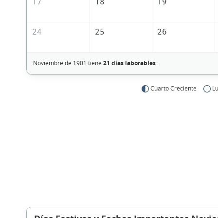
17
18
19
24
25
26
Noviembre de 1901 tiene
21 días laborables
.
Cuarto Creciente
Lu