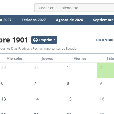
io 2027
Feriados 2027
Agosto de 2026
Septiembre
re 1901
Imprimir
DICIEMBRE
Calendario
os los Días Festivos y Fechas Importantes de Ecuador.
Noviembre
Miércoles
Jueves
Viernes
Sáb
1901
30
31
1
2
de
Ecuador
6
7
8
9
13
14
15
16