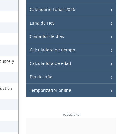
Calendario Lunar 2026
Luna de Hoy
Contador de días
Calculadora de tiempo
busos y
Calculadora de edad
Día del año
uctiva
Temporizador online