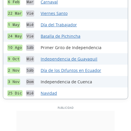
Carnaval
6 Feb
Mar
Viernes Santo
22 Mar
Vie
Día del Trabajador
1 May
Mié
Batalla de Pichincha
24 May
Vie
Primer Grito de Independencia
10 Ago
Sáb
Independencia de Guayaquil
9 Oct
Mié
Día de los Difuntos en Ecuador
2 Nov
Sáb
Independencia de Cuenca
3 Nov
Dom
Navidad
25 Dic
Mié