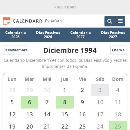
España
Calendario
Días Festivos
Calendario
Días Festivos
2026
2026
2027
2027
Diciembre 1994
Noviembre
Enero
1994
1995
Calendario
Calendario Diciembre 1994 con todos los Días Festivos y Fechas
Diciembre
Importantes de España.
1994
Lun
Mar
Mié
Jue
Vie
Sáb
Dom
de
España
1
2
3
4
28
29
30
5
6
7
8
9
10
11
12
13
14
15
16
17
18
19
20
21
22
23
24
25