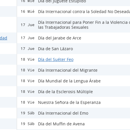
Día del Juguete Estúpido
16 Mié
Día Internacional contra la Soledad No Desead
16 Mié
Día Internacional para Poner Fin a la Violencia 
17 Jue
las Trabajadoras Sexuales
idad
Día del Jarabe de Arce
17 Jue
Dia de San Lázaro
17 Jue
Día del Suéter Feo
18 Vie
Día Internacional del Migrante
18 Vie
Día Mundial de la Lengua Árabe
18 Vie
Día de la Esclerosis Múltiple
18 Vie
Nuestra Señora de la Esperanza
18 Vie
Día Internacional del Emo
19 Sáb
Día del Muffin de Avena
19 Sáb