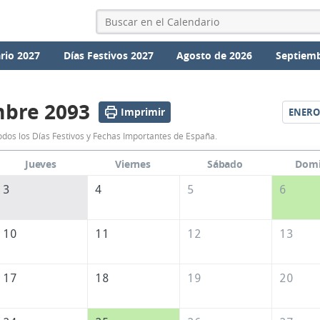
rio 2027
Días Festivos 2027
Agosto de 2026
Septiemb
mbre 2093
Imprimir
ENERO
Calendario
dos los Días Festivos y Fechas Importantes de España.
Diciembre
Jueves
Viernes
Sábado
Dom
2093
3
4
5
6
de
España
10
11
12
13
17
18
19
20