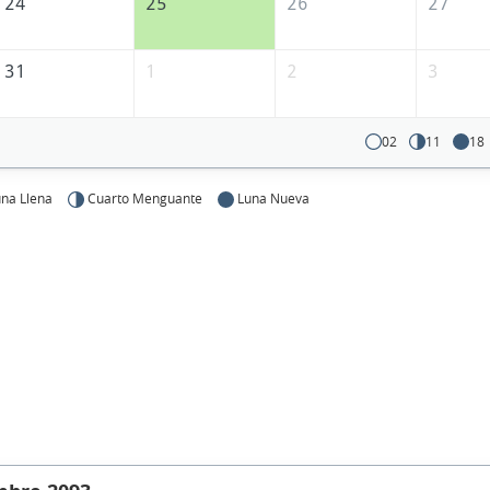
24
25
26
27
31
1
2
3
02
11
18
na Llena
Cuarto Menguante
Luna Nueva