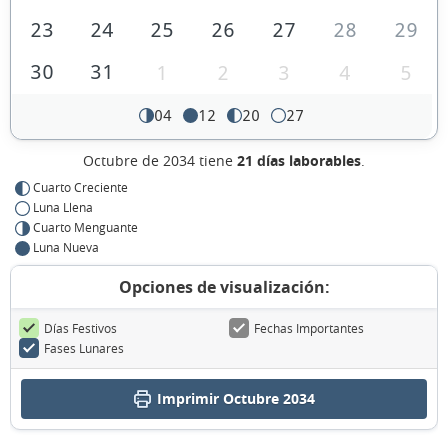
23
24
25
26
27
28
29
30
31
1
2
3
4
5
04
12
20
27
Octubre de 2034 tiene
21 días laborables
.
Cuarto Creciente
Luna Llena
Cuarto Menguante
Luna Nueva
Opciones de visualización:
Días Festivos
Fechas Importantes
Fases Lunares
Imprimir Octubre 2034