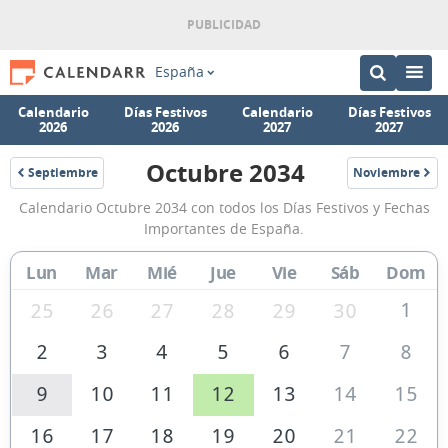
España
Calendario
Días Festivos
Calendario
Días Festivos
2026
2026
2027
2027
Octubre 2034
Septiembre
Noviembre
2034
2034
Calendario
Calendario Octubre 2034 con todos los Días Festivos y Fechas
Octubre
Importantes de España.
2034
Lun
Mar
Mié
Jue
Vie
Sáb
Dom
de
España
1
25
26
27
28
29
30
2
3
4
5
6
7
8
9
10
11
12
13
14
15
16
17
18
19
20
21
22