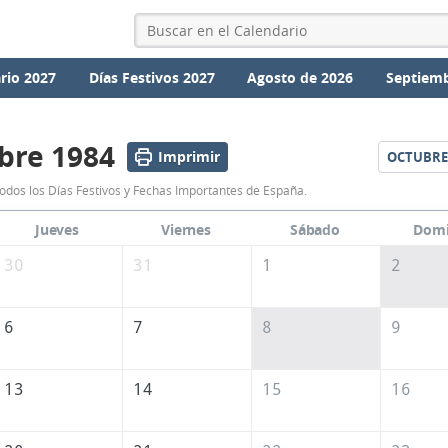
rio 2027
Días Festivos 2027
Agosto de 2026
Septiemb
bre 1984
Imprimir
OCTUBRE
Calendario
odos los Días Festivos y Fechas Importantes de España.
Septiembre
Jueves
Viernes
Sábado
Dom
1984
30
31
1
2
de
España
6
7
8
9
13
14
15
16