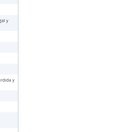
gal y
érdida y