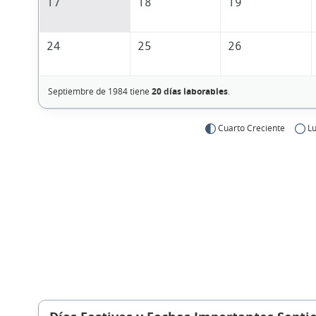
17
18
19
24
25
26
Septiembre de 1984 tiene
20 días laborables
.
Cuarto Creciente
Lu