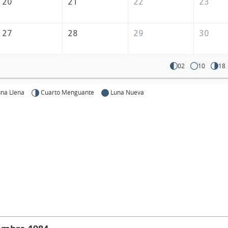
20
21
22
23
27
28
29
30
02
10
18
na Llena
Cuarto Menguante
Luna Nueva