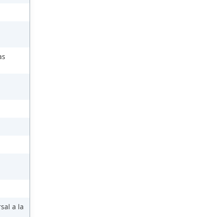
as
sal a la