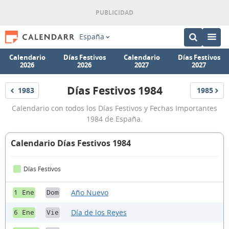
España
Calendario
Días Festivos
Calendario
Días Festivos
2026
2026
2027
2027
Días Festivos 1984
1983
1985
Festivos
Festivos
Días
Calendario con todos los Días Festivos y Fechas Importantes
Festivos
1984 de España.
1984
Calendario Días Festivos 1984
Días Festivos
Año Nuevo
1 Ene
Dom
Día de los Reyes
6 Ene
Vie