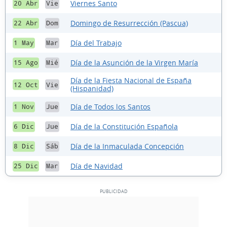
Viernes Santo
20 Abr
Vie
Domingo de Resurrección (Pascua)
22 Abr
Dom
Día del Trabajo
1 May
Mar
Día de la Asunción de la Virgen María
15 Ago
Mié
Día de la Fiesta Nacional de España
12 Oct
Vie
(Hispanidad)
Día de Todos los Santos
1 Nov
Jue
Día de la Constitución Española
6 Dic
Jue
Día de la Inmaculada Concepción
8 Dic
Sáb
Día de Navidad
25 Dic
Mar