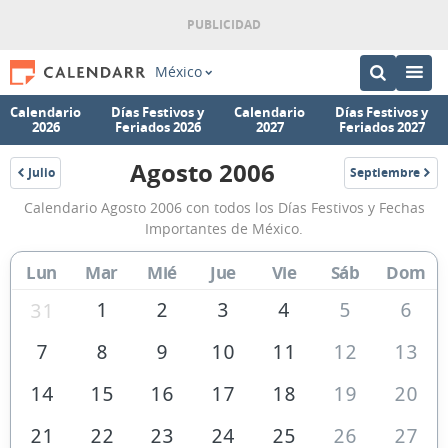
México
Calendario
Días Festivos y
Calendario
Días Festivos y
2026
Feriados 2026
2027
Feriados 2027
Agosto 2006
Julio
Septiembre
2006
2006
Calendario
Calendario Agosto 2006 con todos los Días Festivos y Fechas
Agosto
Importantes de México.
2006
Lun
Mar
Mié
Jue
Vie
Sáb
Dom
de
México
1
2
3
4
5
6
31
7
8
9
10
11
12
13
14
15
16
17
18
19
20
21
22
23
24
25
26
27