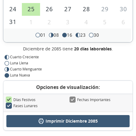
24
25
26
27
28
29
30
31
1
2
3
4
5
6
01
08
16
23
30
Diciembre de 2085 tiene
20 días laborables
.
Cuarto Creciente
Luna Llena
Cuarto Menguante
Luna Nueva
Opciones de visualización:
Días Festivos
Fechas Importantes
Fases Lunares
Imprimir Diciembre 2085