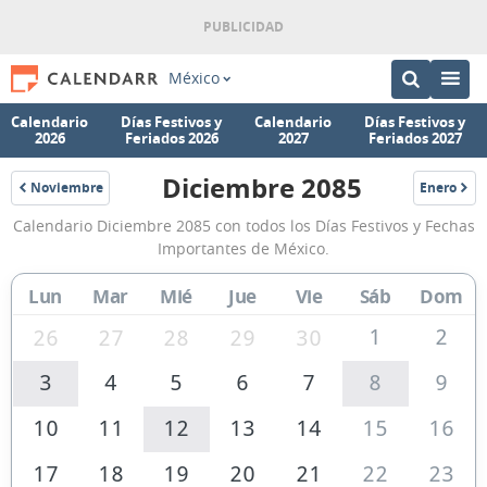
México
Calendario
Días Festivos y
Calendario
Días Festivos y
2026
Feriados 2026
2027
Feriados 2027
Diciembre 2085
Noviembre
Enero
2085
2086
Calendario
Calendario Diciembre 2085 con todos los Días Festivos y Fechas
Diciembre
Importantes de México.
2085
Lun
Mar
Mié
Jue
Vie
Sáb
Dom
de
México
1
2
26
27
28
29
30
3
4
5
6
7
8
9
10
11
12
13
14
15
16
17
18
19
20
21
22
23