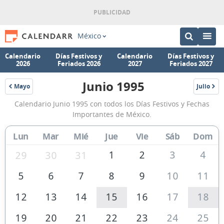
México
Calendario
Días Festivos y
Calendario
Días Festivos y
2026
Feriados 2026
2027
Feriados 2027
Junio 1995
Mayo
Julio
1995
1995
Calendario
Calendario Junio 1995 con todos los Días Festivos y Fechas
Junio
Importantes de México.
1995
Lun
Mar
Mié
Jue
Vie
Sáb
Dom
de
México
1
2
3
4
29
30
31
5
6
7
8
9
10
11
12
13
14
15
16
17
18
19
20
21
22
23
24
25