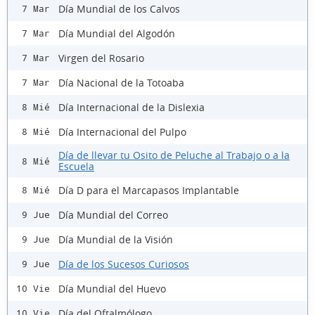
Día Mundial de los Calvos
7 Mar
Día Mundial del Algodón
7 Mar
Virgen del Rosario
7 Mar
Día Nacional de la Totoaba
7 Mar
Día Internacional de la Dislexia
8 Mié
Día Internacional del Pulpo
8 Mié
Día de llevar tu Osito de Peluche al Trabajo o a la
8 Mié
Escuela
Día D para el Marcapasos Implantable
8 Mié
Día Mundial del Correo
9 Jue
Día Mundial de la Visión
9 Jue
Día de los Sucesos Curiosos
9 Jue
Día Mundial del Huevo
10 Vie
Día del Oftalmólogo
10 Vie