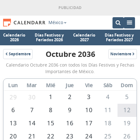
México
Calendario
Días Festivos y
Calendario
Días Festivos y
2026
Feriados 2026
2027
Feriados 2027
Octubre 2036
Septiembre
Noviembre
2036
2036
Calendario
Calendario Octubre 2036 con todos los Días Festivos y Fechas
Octubre
Importantes de México.
2036
Lun
Mar
Mié
Jue
Vie
Sáb
Dom
de
México
1
2
3
4
5
29
30
6
7
8
9
10
11
12
13
14
15
16
17
18
19
20
21
22
23
24
25
26