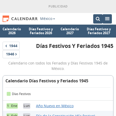
México
Calendario
Días Festivos y
Calendario
Días Festivos y
2026
Feriados 2026
2027
Feriados 2027
Días Festivos Y Feriados 1945
1944
Festivos
Días
1946
Festivos
Festivos
Calendario con todos los Feriados y Días Festivos 1945 de
y
México.
Feriados
1945
Calendario Días Festivos y Feriados 1945
Días Festivos
Año Nuevo en México
1 Ene
Lun
Día de la Constitución (día festivo)
5 Feb
Lun