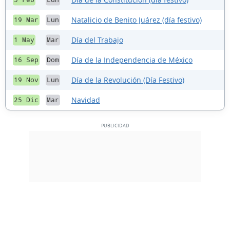
Natalicio de Benito Juárez (día festivo)
19 Mar
Lun
Día del Trabajo
1 May
Mar
Día de la Independencia de México
16 Sep
Dom
Día de la Revolución (Día Festivo)
19 Nov
Lun
Navidad
25 Dic
Mar