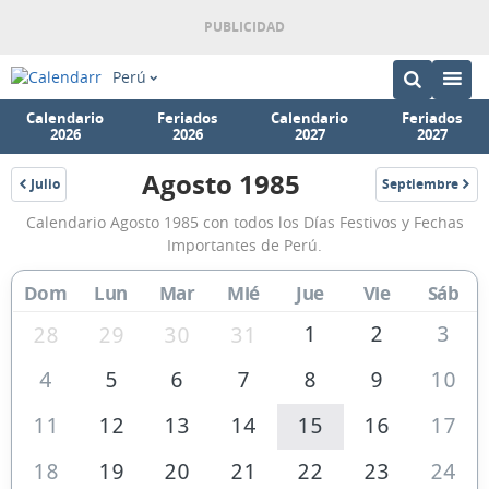
Perú
Calendario
Feriados
Calendario
Feriados
2026
2026
2027
2027
Agosto 1985
Julio
Septiembre
1985
1985
Calendario
Calendario Agosto 1985 con todos los Días Festivos y Fechas
Agosto
Importantes de Perú.
1985
Dom
Lun
Mar
Mié
Jue
Vie
Sáb
de
Perú
1
2
3
28
29
30
31
4
5
6
7
8
9
10
11
12
13
14
15
16
17
18
19
20
21
22
23
24