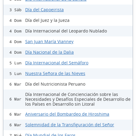
Día del Capoeirista
3 Sáb
Día del Juez y la Jueza
4 Dom
Día Internacional del Leopardo Nublado
4 Dom
San Juan María Vianney
4 Dom
Día Nacional de la Dalia
4 Dom
Día Internacional del Semáforo
5 Lun
Nuestra Señora de las Nieves
5 Lun
Día del Nutricionista Peruano
6 Mar
Día Internacional de Concienciación sobre las
Necesidades y Desafíos Especiales de Desarrollo de
6 Mar
los Países en Desarrollo sin Litoral
Aniversario del Bombardeo de Hiroshima
6 Mar
Solemnidad de la Transfiguración del Señor
6 Mar
Día Mundial de los Faros
7 Mié