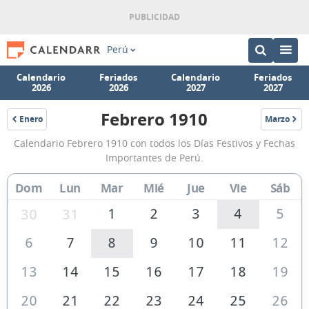
Perú
Calendario
Feriados
Calendario
Feriados
2026
2026
2027
2027
Febrero 1910
Enero
Marzo
1910
1910
Calendario
Calendario Febrero 1910 con todos los Días Festivos y Fechas
Febrero
Importantes de Perú.
1910
Dom
Lun
Mar
Mié
Jue
Vie
Sáb
de
Perú
1
2
3
4
5
30
31
6
7
8
9
10
11
12
13
14
15
16
17
18
19
20
21
22
23
24
25
26