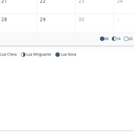
21
22
23
24
28
29
30
1
06
14
20
Lua Cheia
Lua Minguante
Lua Nova