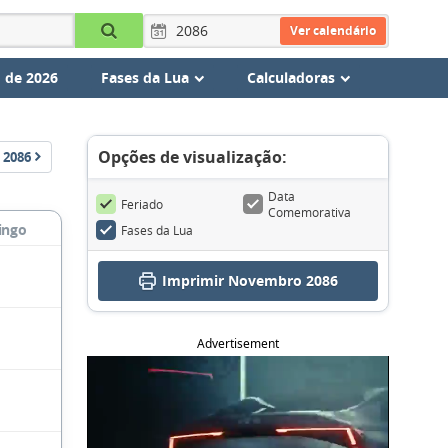
Ver calendário
 de 2026
Fases da Lua
Calculadoras
Opções de visualização:
2086
Data
Feriado
Comemorativa
ingo
Fases da Lua
Imprimir Novembro 2086
Advertisement