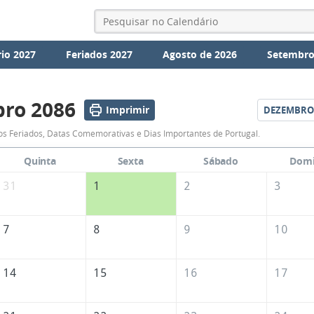
io 2027
Feriados 2027
Agosto de 2026
Setembro
ro 2086
Imprimir
DEZEMBRO
Calendário
s Feriados, Datas Comemorativas e Dias Importantes de Portugal.
de
Quinta
Sexta
Sábado
Dom
Novembro
31
1
2
3
de
2086
7
8
9
10
14
15
16
17