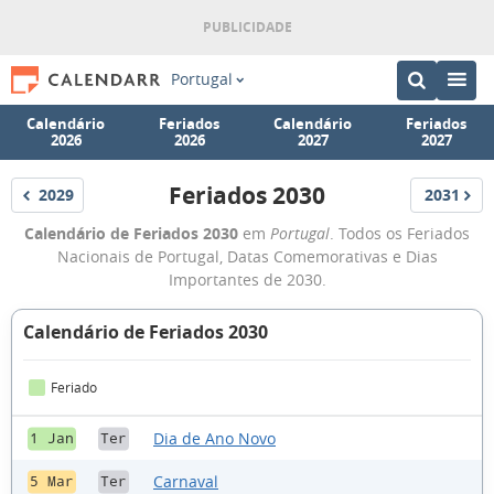
Portugal
Calendário
Feriados
Calendário
Feriados
2026
2026
2027
2027
Feriados 2030
2029
2031
Feriados
Feriados
Feriados
Calendário de Feriados 2030
em
Portugal
. Todos os Feriados
2030
Nacionais de Portugal, Datas Comemorativas e Dias
Importantes de 2030.
Calendário de Feriados 2030
Feriado
Dia de Ano Novo
1 Jan
Ter
Carnaval
5 Mar
Ter