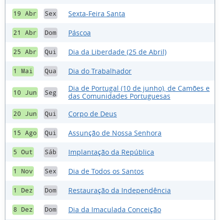
Sexta-Feira Santa
19 Abr
Sex
Páscoa
21 Abr
Dom
Dia da Liberdade (25 de Abril)
25 Abr
Qui
Dia do Trabalhador
1 Mai
Qua
Dia de Portugal (10 de junho), de Camões e
10 Jun
Seg
das Comunidades Portuguesas
Corpo de Deus
20 Jun
Qui
Assunção de Nossa Senhora
15 Ago
Qui
Implantação da República
5 Out
Sáb
Dia de Todos os Santos
1 Nov
Sex
Restauração da Independência
1 Dez
Dom
Dia da Imaculada Conceição
8 Dez
Dom