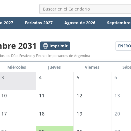
io 2027
Feriados 2027
Agosto de 2026
Septiembre
mbre 2031
Imprimir
ENERO
Calendario
os los Días Festivos y Fechas Importantes de Argentina.
Diciembre
Miércoles
Jueves
Viernes
Sáb
2031
3
4
5
6
de
Argentina
10
11
12
13
17
18
19
20