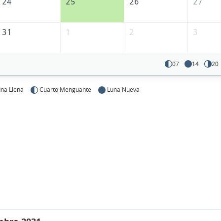
24
25
26
27
31
1
2
3
07
14
20
na Llena
Cuarto Menguante
Luna Nueva