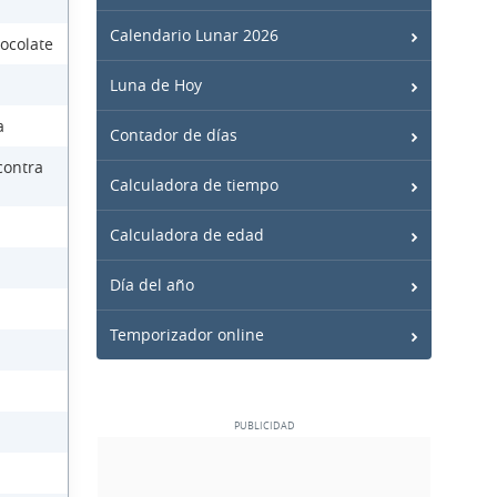
Calendario Lunar 2026
ocolate
Luna de Hoy
a
Contador de días
contra
Calculadora de tiempo
Calculadora de edad
Día del año
Temporizador online