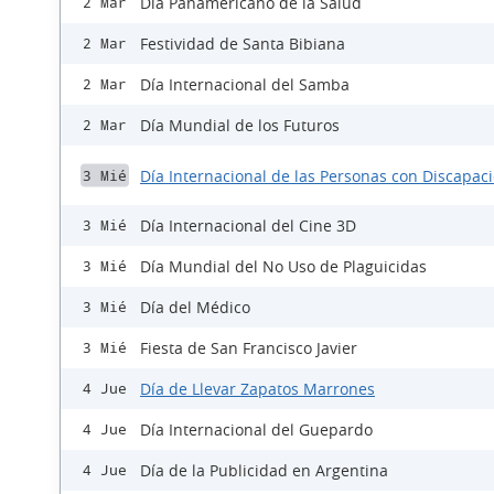
Día Panamericano de la Salud
2 Mar
Festividad de Santa Bibiana
2 Mar
Día Internacional del Samba
2 Mar
Día Mundial de los Futuros
2 Mar
Día Internacional de las Personas con Discapac
3 Mié
Día Internacional del Cine 3D
3 Mié
Día Mundial del No Uso de Plaguicidas
3 Mié
Día del Médico
3 Mié
Fiesta de San Francisco Javier
3 Mié
Día de Llevar Zapatos Marrones
4 Jue
Día Internacional del Guepardo
4 Jue
Día de la Publicidad en Argentina
4 Jue