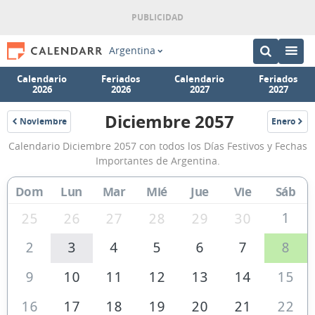
Argentina
Calendario
Feriados
Calendario
Feriados
2026
2026
2027
2027
Diciembre 2057
Noviembre
Enero
2057
2058
Calendario
Calendario Diciembre 2057 con todos los Días Festivos y Fechas
Diciembre
Importantes de Argentina.
2057
Dom
Lun
Mar
Mié
Jue
Vie
Sáb
de
Argentina
1
25
26
27
28
29
30
2
3
4
5
6
7
8
9
10
11
12
13
14
15
16
17
18
19
20
21
22