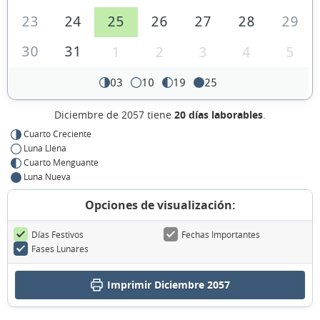
23
24
25
26
27
28
29
30
31
1
2
3
4
5
03
10
19
25
Diciembre de 2057 tiene
20 días laborables
.
Cuarto Creciente
Luna Llena
Cuarto Menguante
Luna Nueva
Opciones de visualización:
Días Festivos
Fechas Importantes
Fases Lunares
Imprimir Diciembre 2057