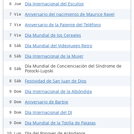
Día Internacional del Escultor
6 Jue
Aniversario del nacimiento de Maurice Ravel
7 Vie
Aniversario de la Patente del Teléfono
7 Vie
Día Mundial de los Cereales
7 Vie
Día Mundial del Videojuego Retro
8 Sáb
Día Internacional de la Mujer
8 Sáb
Día Mundial de Concienciación del Síndrome de
8 Sáb
Potocki-Lupski
Festividad de San Juan de Dios
8 Sáb
Día Internacional de la Albóndiga
9 Dom
Aniversario de Barbie
9 Dom
Día Internacional del DJ
9 Dom
Dia Mundial de la Totilla de Patatas
9 Dom
Día del Popover de Arándanos
10 Lun