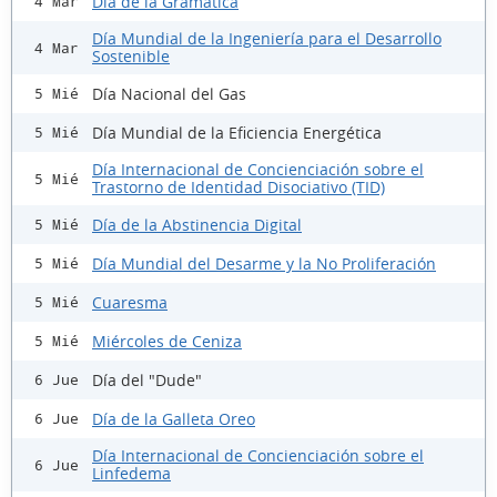
Día de la Gramática
4 Mar
Día Mundial de la Ingeniería para el Desarrollo
4 Mar
Sostenible
Día Nacional del Gas
5 Mié
Día Mundial de la Eficiencia Energética
5 Mié
Día Internacional de Concienciación sobre el
5 Mié
Trastorno de Identidad Disociativo (TID)
Día de la Abstinencia Digital
5 Mié
Día Mundial del Desarme y la No Proliferación
5 Mié
Cuaresma
5 Mié
Miércoles de Ceniza
5 Mié
Día del "Dude"
6 Jue
Día de la Galleta Oreo
6 Jue
Día Internacional de Concienciación sobre el
6 Jue
Linfedema