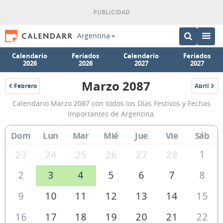
Argentina
Calendario
Feriados
Calendario
Feriados
2026
2026
2027
2027
Marzo 2087
Febrero
Abril
2087
2087
Calendario
Calendario Marzo 2087 con todos los Días Festivos y Fechas
Marzo
Importantes de Argentina.
2087
Dom
Lun
Mar
Mié
Jue
Vie
Sáb
de
Argentina
1
23
24
25
26
27
28
2
3
4
5
6
7
8
9
10
11
12
13
14
15
16
17
18
19
20
21
22