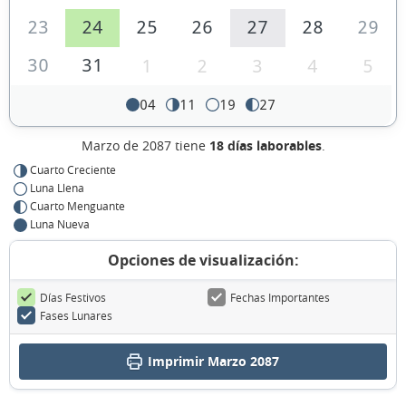
23
24
25
26
27
28
29
30
31
1
2
3
4
5
04
11
19
27
Marzo de 2087 tiene
18 días laborables
.
Cuarto Creciente
Luna Llena
Cuarto Menguante
Luna Nueva
Opciones de visualización:
Días Festivos
Fechas Importantes
Fases Lunares
Imprimir Marzo 2087