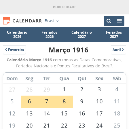
Brasil
Calendário
Feriados
Calendário
Feriados
2026
2026
2027
2027
Março 1916
Fevereiro
Abril
1916
1916
Calendário
Calendário Março 1916
com todas as Datas Comemorativas,
de
Feriados Nacionais e Pontos Facultativos do
Brasil
.
Março
Dom
Seg
Ter
Qua
Qui
Sex
Sáb
de
1916
1
2
3
4
27
28
29
5
6
7
8
9
10
11
12
13
14
15
16
17
18
19
20
21
22
23
24
25