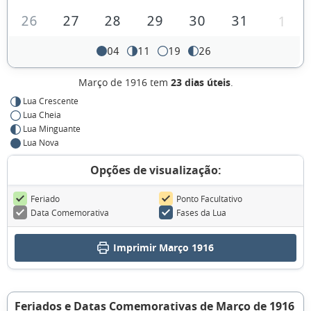
26
27
28
29
30
31
1
04
11
19
26
Março de 1916 tem
23 dias úteis
.
Lua Crescente
Lua Cheia
Lua Minguante
Lua Nova
Opções de visualização:
Feriado
Ponto Facultativo
Data Comemorativa
Fases da Lua
Imprimir Março 1916
Feriados e Datas Comemorativas de Março de 1916