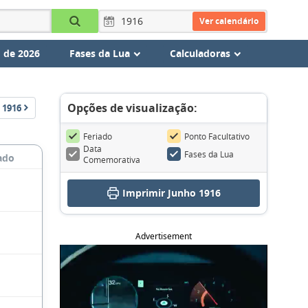
Ver calendário
 de 2026
Fases da Lua
Calculadoras
Opções de visualização:
1916
Feriado
Ponto Facultativo
Data
Fases da Lua
ado
Comemorativa
Imprimir Junho 1916
Advertisement