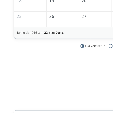
18
19
20
25
26
27
Junho de 1916 tem
22 dias úteis
.
Lua Crescente