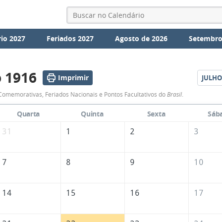
io 2027
Feriados 2027
Agosto de 2026
Setembro
 1916
Imprimir
JULHO
Calendário
omemorativas, Feriados Nacionais e Pontos Facultativos do
Brasil
.
de
Quarta
Quinta
Sexta
Sáb
Junho
31
1
2
3
de
1916
7
8
9
10
14
15
16
17