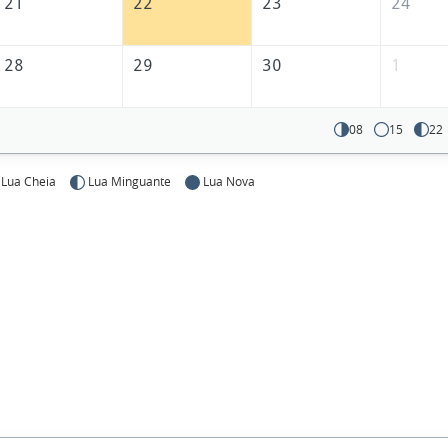
21
22
23
24
28
29
30
1
08
15
22
Lua Cheia
Lua Minguante
Lua Nova