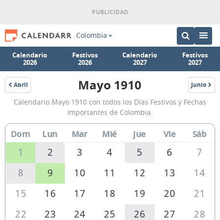
Colombia
Calendario
Festivos
Calendario
Festivos
2026
2026
2027
2027
Mayo 1910
Abril
Junio
1910
1910
Calendario
Calendario Mayo 1910 con todos los Días Festivos y Fechas
Mayo
Importantes de Colombia.
1910
Dom
Lun
Mar
Mié
Jue
Vie
Sáb
de
Colombia
1
2
3
4
5
6
7
8
9
10
11
12
13
14
15
16
17
18
19
20
21
22
23
24
25
26
27
28