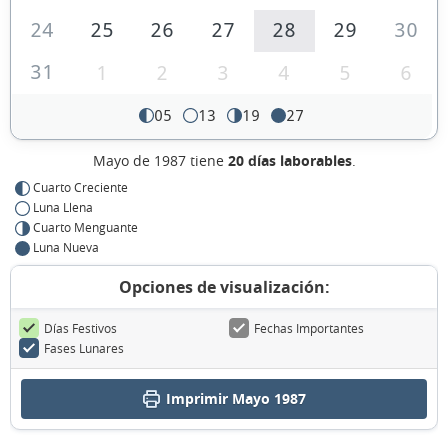
24
25
26
27
28
29
30
31
1
2
3
4
5
6
05
13
19
27
Mayo de 1987 tiene
20 días laborables
.
Cuarto Creciente
Luna Llena
Cuarto Menguante
Luna Nueva
Opciones de visualización:
Días Festivos
Fechas Importantes
Fases Lunares
Imprimir Mayo 1987