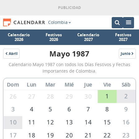
Colombia
Calendario
Festivos
Calendario
Festivos
2026
2026
2027
2027
Mayo 1987
Abril
Junio
1987
1987
Calendario
Calendario Mayo 1987 con todos los Días Festivos y Fechas
Mayo
Importantes de Colombia.
1987
Dom
Lun
Mar
Mié
Jue
Vie
Sáb
de
Colombia
1
2
26
27
28
29
30
3
4
5
6
7
8
9
10
11
12
13
14
15
16
17
18
19
20
21
22
23