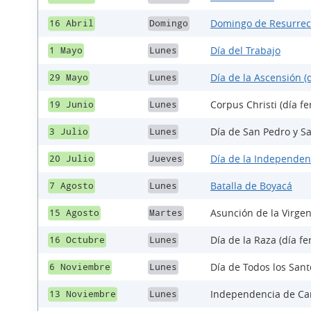
Domingo de Resurrec
16 Abril
Domingo
Día del Trabajo
1 Mayo
Lunes
Día de la Ascensión (d
29 Mayo
Lunes
Corpus Christi (día fe
19 Junio
Lunes
Día de San Pedro y Sa
3 Julio
Lunes
Día de la Independen
20 Julio
Jueves
Batalla de Boyacá
7 Agosto
Lunes
Asunción de la Virgen
15 Agosto
Martes
Día de la Raza (día fe
16 Octubre
Lunes
Día de Todos los Santo
6 Noviembre
Lunes
Independencia de Car
13 Noviembre
Lunes