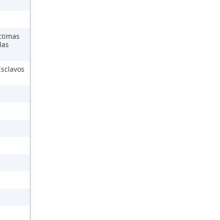
ctimas
las
Esclavos