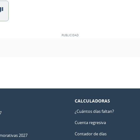
CALCULADORAS
¿Cuántos días faltan?
7
Cuenta regresiva
Contador de días
orativas 2027