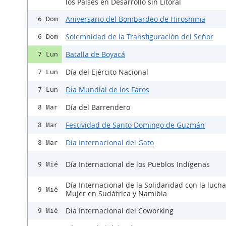
los Países en Desarrollo sin Litoral
Aniversario del Bombardeo de Hiroshima
6 Dom
Solemnidad de la Transfiguración del Señor
6 Dom
Batalla de Boyacá
7 Lun
Día del Ejército Nacional
7 Lun
Día Mundial de los Faros
7 Lun
Día del Barrendero
8 Mar
Festividad de Santo Domingo de Guzmán
8 Mar
Día Internacional del Gato
8 Mar
Día Internacional de los Pueblos Indígenas
9 Mié
Día Internacional de la Solidaridad con la lucha
9 Mié
Mujer en Sudáfrica y Namibia
Día Internacional del Coworking
9 Mié