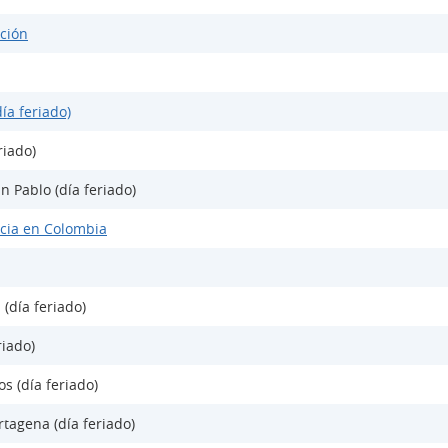
ción
ía feriado)
riado)
n Pablo (día feriado)
cia en Colombia
 (día feriado)
riado)
s (día feriado)
tagena (día feriado)