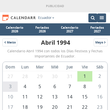
Ecuador
Calendario
Feriados
Calendario
Feriados
2026
2026
2027
2027
Abril 1994
Marzo
Mayo
1994
1994
Calendario
Calendario Abril 1994 con todos los Días Festivos y Fechas
Abril
Importantes de Ecuador.
1994
Dom
Lun
Mar
Mié
Jue
Vie
Sáb
de
Ecuador
1
2
27
28
29
30
31
3
4
5
6
7
8
9
10
11
12
13
14
15
16
17
18
19
20
21
22
23