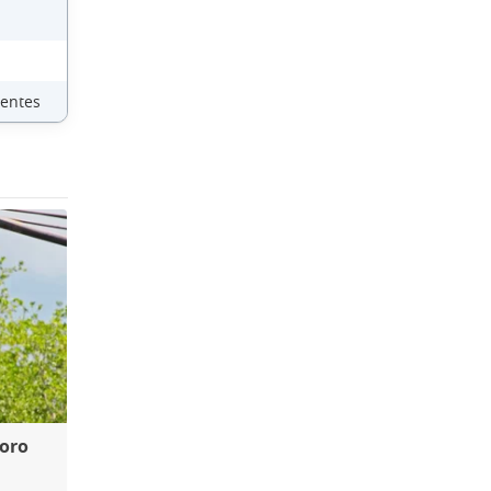
ientes
foro