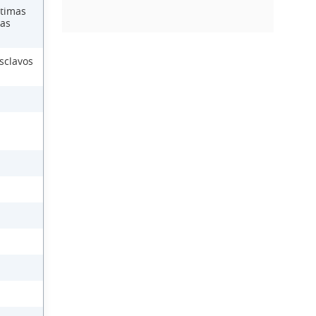
ctimas
las
sclavos