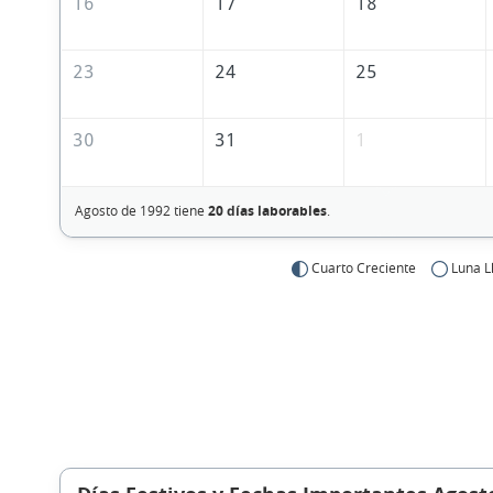
16
17
18
23
24
25
30
31
1
Agosto de 1992 tiene
20 días laborables
.
Cuarto Creciente
Luna L