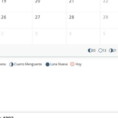
19
20
21
22
26
27
28
29
2
3
4
5
05
13
21
lena
Cuarto Menguante
Luna Nueva
Hoy