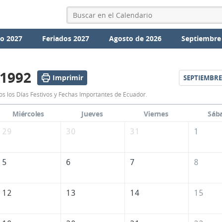
io 2027
Feriados 2027
Agosto de 2026
Septiembre
 1992
Imprimir
SEPTIEMBRE
Calendario
s los Días Festivos y Fechas Importantes de Ecuador.
Agosto
Miércoles
Jueves
Viernes
Sáb
1992
29
30
31
1
de
Ecuador
5
6
7
8
12
13
14
15