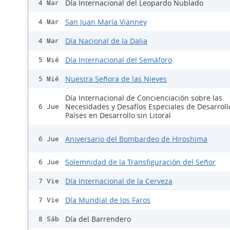
Día Internacional del Leopardo Nublado
4 Mar
San Juan María Vianney
4 Mar
Día Nacional de la Dalia
4 Mar
Día Internacional del Semáforo
5 Mié
Nuestra Señora de las Nieves
5 Mié
Día Internacional de Concienciación sobre las
Necesidades y Desafíos Especiales de Desarroll
6 Jue
Países en Desarrollo sin Litoral
Aniversario del Bombardeo de Hiroshima
6 Jue
Solemnidad de la Transfiguración del Señor
6 Jue
Día Internacional de la Cerveza
7 Vie
Día Mundial de los Faros
7 Vie
Día del Barrendero
8 Sáb