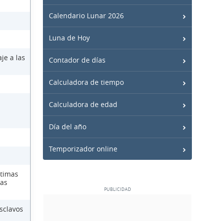
Calendario Lunar 2026
Luna de Hoy
je a las
Contador de días
Calculadora de tiempo
Calculadora de edad
Día del año
Temporizador online
ctimas
las
sclavos