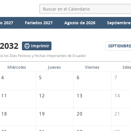
io 2027
Feriados 2027
Agosto de 2026
Septiembre
 2032
Imprimir
SEPTIEMBRE
Calendario
s los Días Festivos y Fechas Importantes de Ecuador.
Agosto
Miércoles
Jueves
Viernes
Sáb
2032
4
5
6
7
de
Ecuador
11
12
13
14
18
19
20
21