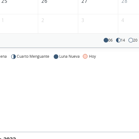
25
26
27
28
1
2
3
4
06
14
20
lena
Cuarto Menguante
Luna Nueva
Hoy