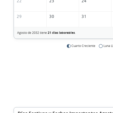
22
23
24
29
30
31
Agosto de 2032 tiene
21 días laborables
.
Cuarto Creciente
Luna L