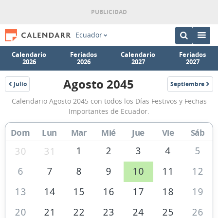
Ecuador
Calendario
Feriados
Calendario
Feriados
2026
2026
2027
2027
Agosto 2045
Julio
Septiembre
2045
2045
Calendario
Calendario Agosto 2045 con todos los Días Festivos y Fechas
Agosto
Importantes de Ecuador.
2045
Dom
Lun
Mar
Mié
Jue
Vie
Sáb
de
Ecuador
1
2
3
4
5
30
31
6
7
8
9
10
11
12
13
14
15
16
17
18
19
20
21
22
23
24
25
26