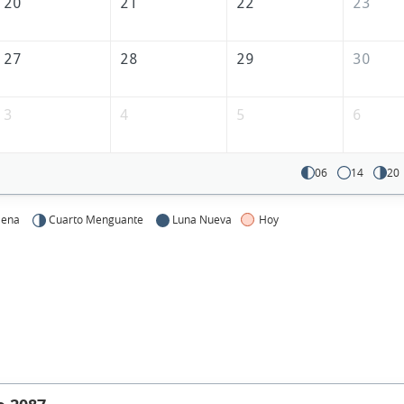
20
21
22
23
27
28
29
30
3
4
5
6
06
14
20
lena
Cuarto Menguante
Luna Nueva
Hoy