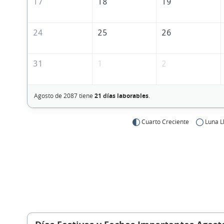
17
18
19
24
25
26
31
1
2
Agosto de 2087 tiene
21 días laborables
.
Cuarto Creciente
Luna L