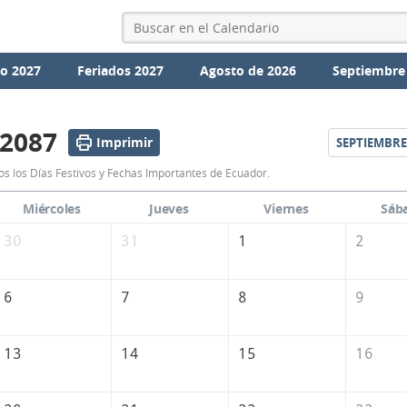
io 2027
Feriados 2027
Agosto de 2026
Septiembre
 2087
Imprimir
SEPTIEMBRE
Calendario
s los Días Festivos y Fechas Importantes de Ecuador.
Agosto
Miércoles
Jueves
Viernes
Sáb
2087
30
31
1
2
de
Ecuador
6
7
8
9
13
14
15
16