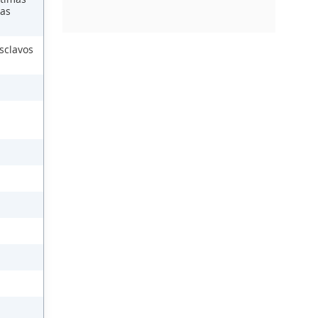
las
sclavos