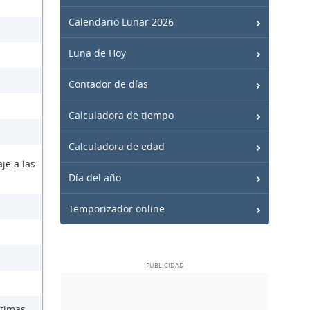
Calendario Lunar 2026
Luna de Hoy
Contador de días
Calculadora de tiempo
Calculadora de edad
je a las
Día del año
Temporizador online
ctimas