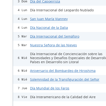
Día del Capoeirista
3 Dom
Día Internacional del Leopardo Nublado
4 Lun
San Juan María Vianney
4 Lun
Día Nacional de la Dalia
4 Lun
Día Internacional del Semáforo
5 Mar
Nuestra Señora de las Nieves
5 Mar
Día Internacional de Concienciación sobre las
Necesidades y Desafíos Especiales de Desarroll
6 Mié
Países en Desarrollo sin Litoral
Aniversario del Bombardeo de Hiroshima
6 Mié
Solemnidad de la Transfiguración del Señor
6 Mié
Día Mundial de los Faros
7 Jue
Día Interamericano de la Calidad del Aire
8 Vie